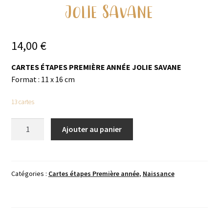
JOLIE SAVANE
14,00
€
CARTES ÉTAPES PREMIÈRE ANNÉE JOLIE SAVANE
Format : 11 x 16 cm
13 cartes
quantité
Ajouter au panier
de
Jolie
Savane
Catégories :
Cartes étapes Première année
,
Naissance