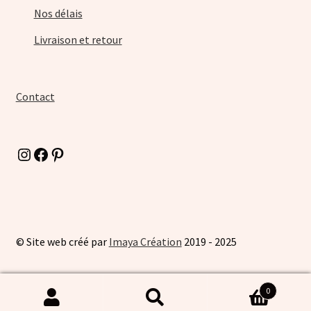
Nos délais
Livraison et retour
Contact
Instagram
Facebook
Pinterest
© Site web créé par
Imaya Création
2019 - 2025
0
Recherche
Recherche