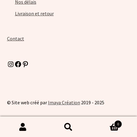
Nos délais
Livraison et retour
Contact
Instagram
Facebook
Pinterest
© Site web créé par
Imaya Création
2019 - 2025
0
Recherche
Recherche