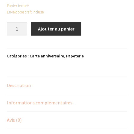
Papier texturé
Enveloppe craft incluse
quantité
Ajouter au panier
de
JOYEUX
ANNIVERSAIRE
OISEAU
Catégories :
Carte anniversaire
,
Papeterie
ROSE
Description
Informations complémentaires
Avis (0)