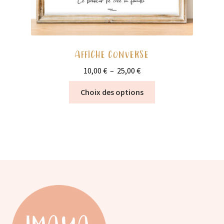
AFFICHE CONVERSE
Plage
10,00
€
–
25,00
€
de
Ce
Choix des options
prix :
produit
10,00 €
a
à
plusieurs
25,00 €
variations.
Les
options
peuvent
être
choisies
sur
la