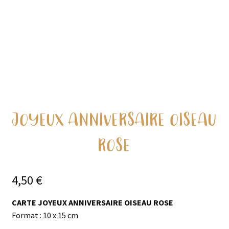
Ouvrir
École
enfant
le
menu
Vide stock
enfant
JOYEUX ANNIVERSAIRE OISEAU
ROSE
4,50
€
CARTE JOYEUX ANNIVERSAIRE OISEAU ROSE
Format : 10 x 15 cm