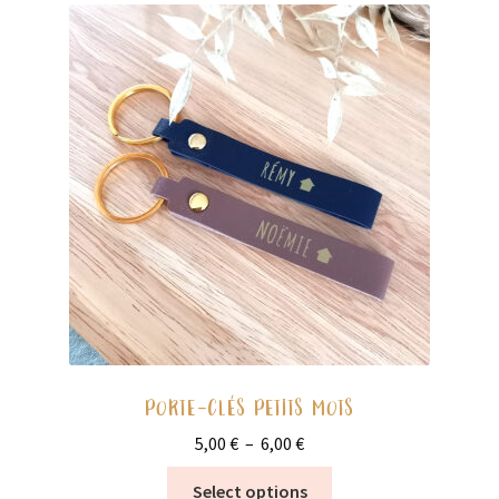
Les
options
peuvent
être
choisies
sur
la
page
du
produit
PORTE-CLÉS PETITS MOTS
Plage
5,00
€
–
6,00
€
de
Ce
Select options
prix :