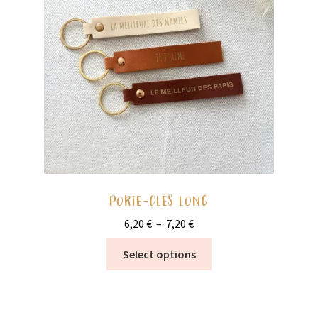
Ouvrir
École
enfant
le
menu
Vide stock
enfant
PORTE-CLÉS LONG
Plage
6,20
€
–
7,20
€
de
Ce
Select options
prix :
produit
6,20 €
a
à
plusieurs
7,20 €
variations.