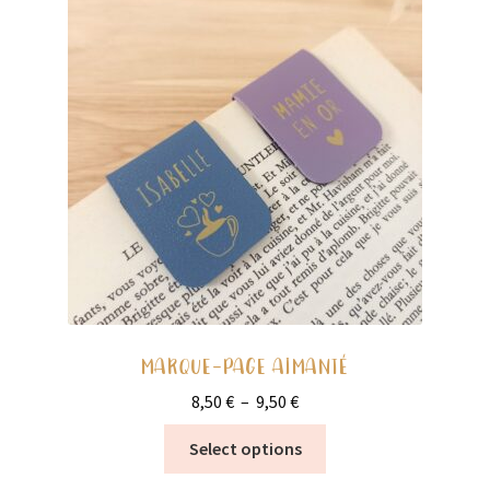
options
peuvent
être
choisies
sur
la
page
du
produit
MARQUE-PAGE AIMANTÉ
Plage
8,50
€
–
9,50
€
de
Ce
Select options
prix :
produit
8,50 €