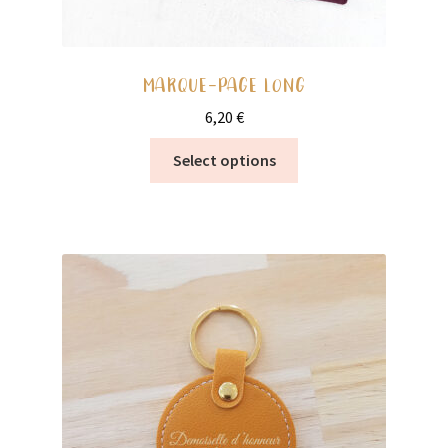
MARQUE-PAGE LONG
6,20
€
Ce
Select options
produit
a
plusieurs
variations.
Les
options
peuvent
être
choisies
sur
la