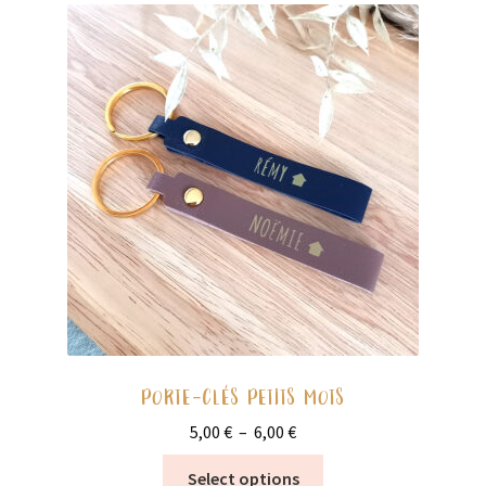
Les
options
peuvent
être
choisies
sur
la
page
du
produit
PORTE-CLÉS PETITS MOTS
Plage
5,00
€
–
6,00
€
de
Ce
Select options
prix :