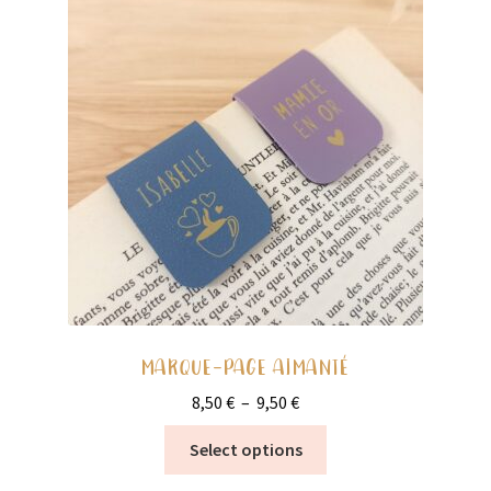
options
peuvent
être
choisies
sur
la
page
du
produit
MARQUE-PAGE AIMANTÉ
Plage
8,50
€
–
9,50
€
de
Ce
Select options
prix :
produit
8,50 €