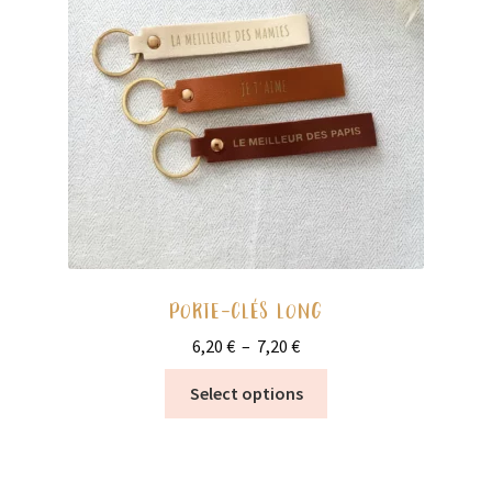
Ouvrir
École
enfant
le
menu
Vide stock
enfant
PORTE-CLÉS LONG
Plage
6,20
€
–
7,20
€
de
Ce
Select options
prix :
produit
6,20 €
a
à
plusieurs
7,20 €
variations.