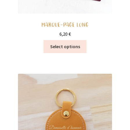
MARQUE-PAGE LONG
6,20
€
Ce
Select options
produit
a
plusieurs
variations.
Les
options
peuvent
être
choisies
sur
la