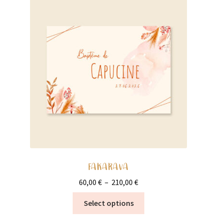
FAKARAVA
Plage
60,00
€
–
210,00
€
de
Ce
Select options
prix :
produit