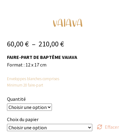
VAIAVA
Plage
60,00
€
–
210,00
€
de
FAIRE-PART DE BAPTÊME VAIAVA
Format : 12 x 17 cm
prix :
60,00 €
Enveloppes blanches comprises
Minimum 20 faire-part
à
Quantité
210,00 €
Choix du papier
Effacer