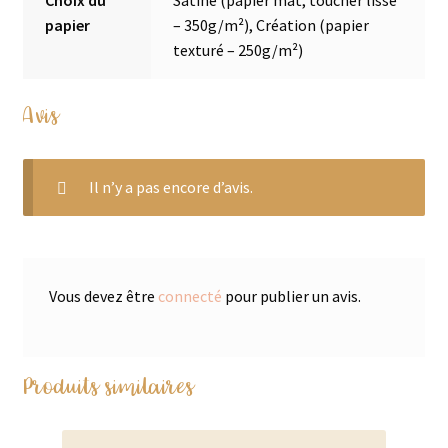
Choix du
Satiné (papier mat, toucher lisse
papier
– 350g/m²), Création (papier
texturé – 250g/m²)
Avis
Il n’y a pas encore d’avis.
Vous devez être
connecté
pour publier un avis.
Produits similaires