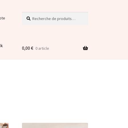
Recherche
Recherche
pte
pour :
ck
0,00
€
0 article