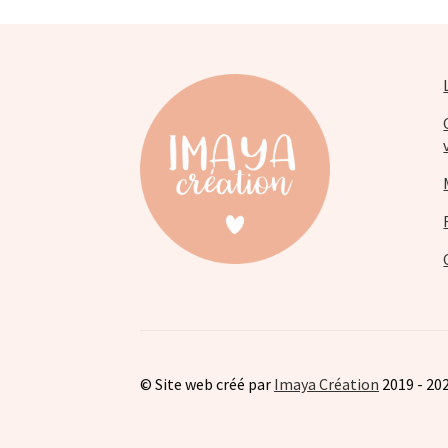
sur
la
page
du
produit
© Site web créé par
Imaya Création
2019 - 20