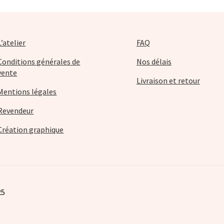
sur
la
pa
L’atelier
FAQ
du
pro
Conditions générales de
Nos délais
vente
Livraison et retour
Mentions légales
Revendeur
Création graphique
25