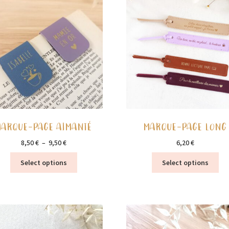
MARQUE-PAGE AIMANTÉ
MARQUE-PAGE LONG
Plage
8,50
€
–
9,50
€
6,20
€
de
Ce
Ce
Select options
Select options
prix :
produit
pro
8,50 €
a
a
à
plusieurs
plu
9,50 €
variations.
var
Les
Le
options
opt