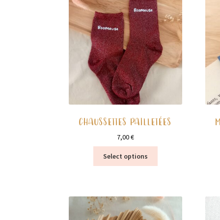
CHAUSSETTES PAILLETÉES
7,00
€
Ce
Select options
produit
a
plusieurs
variations.
Les
options