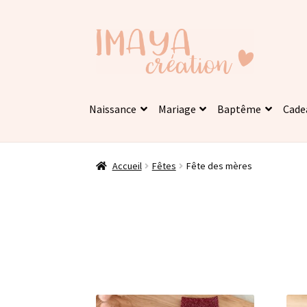
Aller
Aller
à
au
la
contenu
navigation
Naissance
Mariage
Baptême
Cade
Accueil
Fêtes
Fête des mères