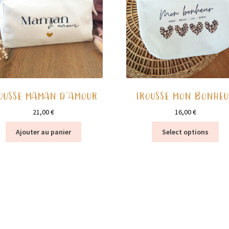
être
êtr
choisies
cho
sur
sur
la
la
page
pa
du
du
produit
pro
OUSSE MAMAN D’AMOUR
TROUSSE MON BONHE
21,00
€
16,00
€
Ce
Ajouter au panier
Select options
pro
a
plu
var
Le
opt
pe
êtr
cho