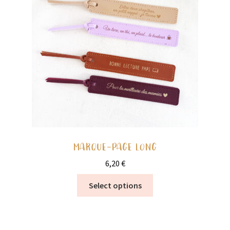
le
être
menu
Vide stock
choisies
enfant
sur
la
page
du
produit
MARQUE-PAGE LONG
6,20
€
Ce
Select options
produit
a
plusieurs