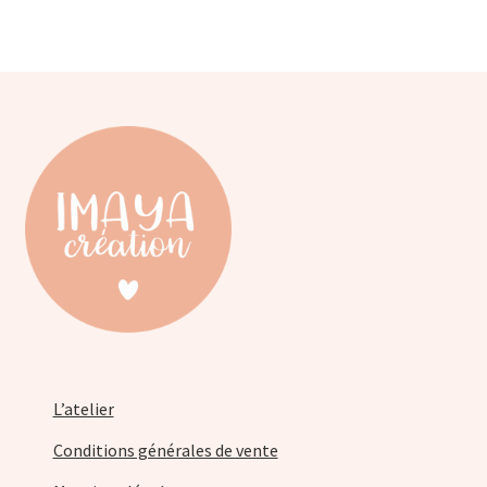
options
peuvent
être
choisies
sur
la
page
du
produit
L’atelier
Conditions générales de vente